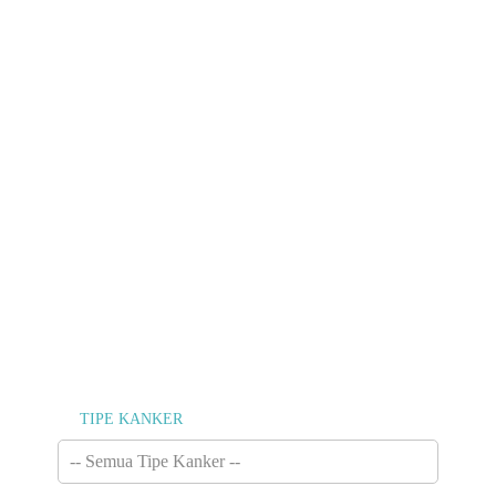
TEMUKAN
TEMAN BARU
DAN BERBAGI
CERITA ANDA
Lawan kanker bersama-sama. ICCC
menghubungkan Anda dengan semua orang yang
memiliki semangat yang sama untuk melawan
kanker.
TIPE KANKER