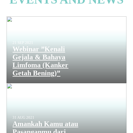
21 SEP 2021
Webinar ”Kenali
Gejala & Bahaya
Limfoma (Kanker
Getah Bening)”
31 AUG 2021
Amankah Kamu atau
Pasanganmu dari